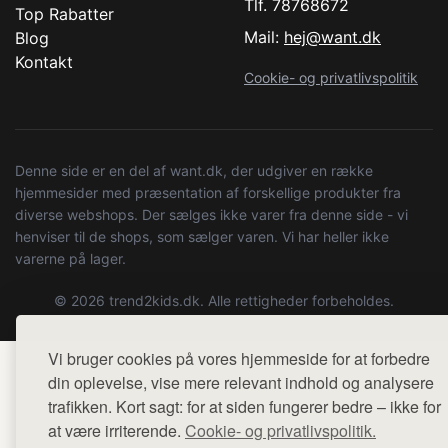
Tlf. 78768672
Top Rabatter
Mail:
hej@want.dk
Blog
Kontakt
Cookie- og privatlivspolitik
Denne side er en del af want.dk, der udgiver en række
hjemmesider med præsentation af forskellige produkter fra
diverse webshops. Der sælges ikke varer fra denne side - vi
henviser til de shops, som sælger varen. Vi har heller ikke
varerne på lager.
© 2026 trend2kids.dk. Alle rettigheder forbeholdes.
Vi bruger cookies på vores hjemmeside for at forbedre
din oplevelse, vise mere relevant indhold og analysere
trafikken. Kort sagt: for at siden fungerer bedre – ikke for
at være irriterende.
Cookie- og privatlivspolitik.