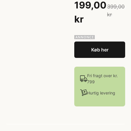
199,00
399,00
kr
kr
Køb her
Fri fragt over kr.
799
Hurtig levering