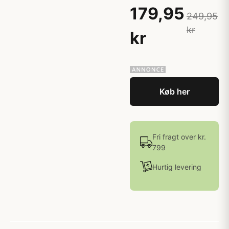
179,95
249,95
kr
kr
Køb her
Fri fragt over kr.
799
Hurtig levering