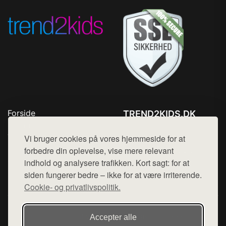
Forside
TREND2KIDS.DK
Produkter
Tlf. 78768672
Top Rabatter
Vi bruger cookies på vores hjemmeside for at
Mail:
hej@want.dk
Blog
forbedre din oplevelse, vise mere relevant
Kontakt
indhold og analysere trafikken. Kort sagt: for at
Cookie- og privatlivspolitik
siden fungerer bedre – ikke for at være irriterende.
Cookie- og privatlivspolitik.
Denne side er en del af want.dk, der udgiver en række
Accepter alle