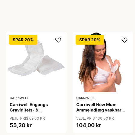
SPAR 20%
SPAR 20%
CARRIWELL
CARRIWELL
Carriwell Engangs
Carriwell New Mum
Graviditets- &
Ammeindlæg vaskbar
Efterfødselsbind - 10 stk.
silke one size - hvid
VEJL. PRIS 69,00 KR
VEJL. PRIS 130,00 KR
55,20 kr
104,00 kr