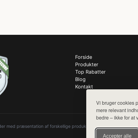
Forside
Produkter
Top Rabatter
Blog
Kontakt
Vi bruger cookies p
mere relevant indho
bedre – ikke for at 
r med præsentation af forskellige produkter fra diverse webshops. De
Accepter alle