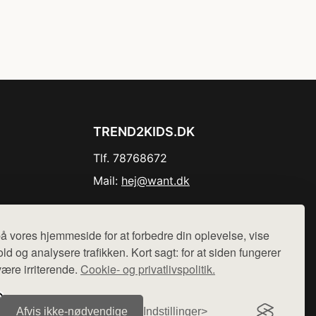
TREND2KIDS.DK
Tlf. 78768672
Mail:
hej@want.dk
Cookie- og privatlivspolitik
å vores hjemmeside for at forbedre din oplevelse, vise
ld og analysere trafikken. Kort sagt: for at siden fungerer
være irriterende.
Cookie- og privatlivspolitik.
r sælges ikke varer fra denne side - vi henviser til de shops,
Afvis ikke‑nødvendige
Indstillinger