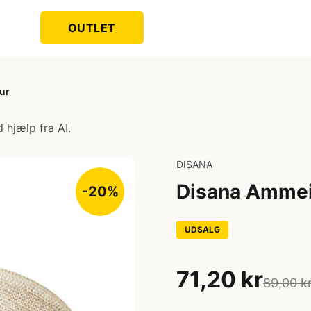
OUTLET
ur
 hjælp fra AI.
DISANA
Disana Ammein
-20%
UDSALG
71,20 kr
89,00 k