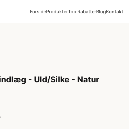
Forside
Produkter
Top Rabatter
Blog
Kontakt
dlæg - Uld/Silke - Natur
r