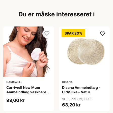
Du er måske interesseret i
SPAR 20%
CARRIWELL
DISANA
Carriwell New Mum
Disana Ammeindlæg -
Ammeindlæg vaskbare
Uld/Silke - Natur
one size - hvid
VEJL. PRIS 79,00 KR
99,00 kr
63,20 kr