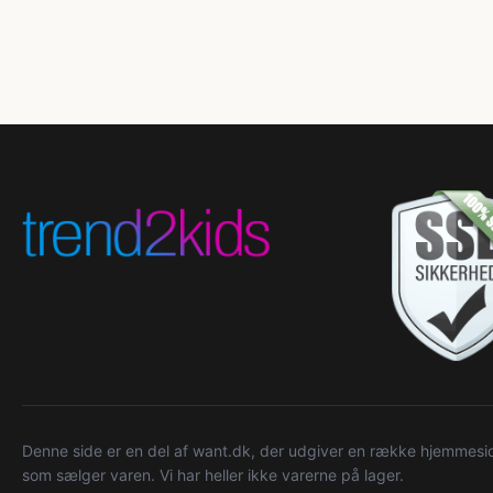
Denne side er en del af want.dk, der udgiver en række hjemmeside
som sælger varen. Vi har heller ikke varerne på lager.