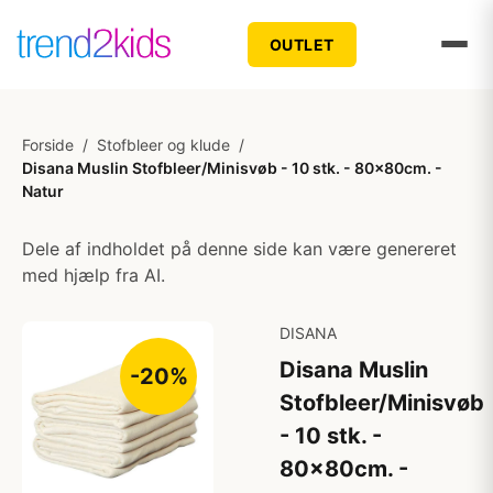
OUTLET
Forside
/
Stofbleer og klude
/
Disana Muslin Stofbleer/Minisvøb - 10 stk. - 80x80cm. -
Natur
Dele af indholdet på denne side kan være genereret
med hjælp fra AI.
DISANA
Disana Muslin
-20%
Stofbleer/Minisvøb
- 10 stk. -
80x80cm. -