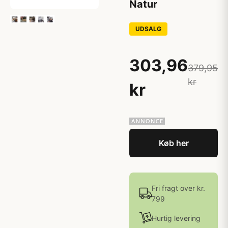
Natur
UDSALG
303,96
379,95
kr
kr
Køb her
Fri fragt over kr.
799
Hurtig levering