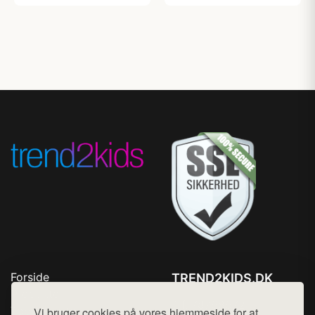
Forside
TREND2KIDS.DK
Produkter
Tlf. 78768672
Top Rabatter
Vi bruger cookies på vores hjemmeside for at