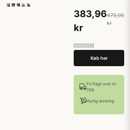
383,96
479,95
kr
kr
Køb her
Fri fragt over kr.
799
Hurtig levering