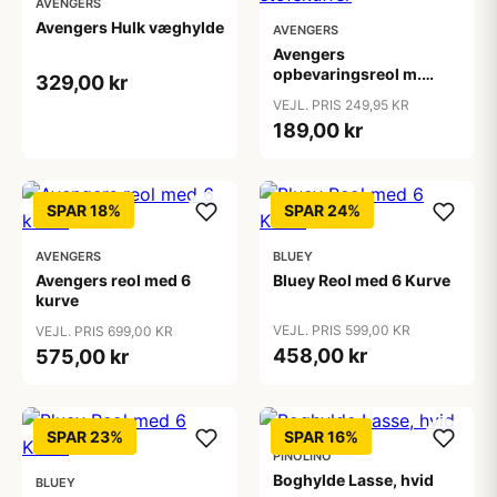
AVENGERS
Avengers Hulk væghylde
AVENGERS
Avengers
opbevaringsreol m.
329,00 kr
stofskuffer
VEJL. PRIS 249,95 KR
189,00 kr
SPAR 18%
SPAR 24%
AVENGERS
BLUEY
Avengers reol med 6
Bluey Reol med 6 Kurve
kurve
VEJL. PRIS 599,00 KR
VEJL. PRIS 699,00 KR
458,00 kr
575,00 kr
SPAR 23%
SPAR 16%
PINOLINO
Boghylde Lasse, hvid
BLUEY