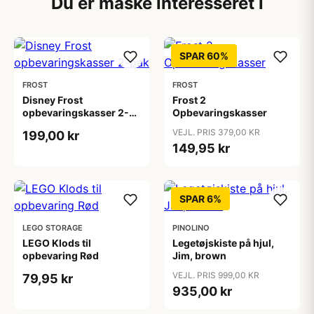
Du er måske interesseret i
SPAR 60%
FROST
FROST
Disney Frost
Frost 2
opbevaringskasser 2-
Opbevaringskasser
pak
VEJL. PRIS 379,00 KR
199,00 kr
149,95 kr
SPAR 6%
LEGO STORAGE
PINOLINO
LEGO Klods til
Legetøjskiste på hjul,
opbevaring Rød
Jim, brown
VEJL. PRIS 999,00 KR
79,95 kr
935,00 kr