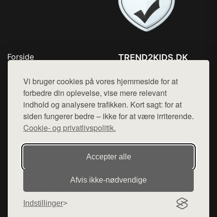
Forside
TREND2KIDS.DK
Produkter
Tlf. 78768672
Top Rabatter
Vi bruger cookies på vores hjemmeside for at
Mail:
hej@want.dk
Blog
forbedre din oplevelse, vise mere relevant
Kontakt
indhold og analysere trafikken. Kort sagt: for at
Cookie- og privatlivspolitik
siden fungerer bedre – ikke for at være irriterende.
Cookie- og privatlivspolitik.
Denne side er en del af want.dk, der udgiver en række
Accepter alle
hjemmesider med præsentation af forskellige produkter fra
diverse webshops. Der sælges ikke varer fra denne side - vi
Afvis ikke‑nødvendige
henviser til de shops, som sælger varen. Vi har heller ikke
varerne på lager.
Indstillinger