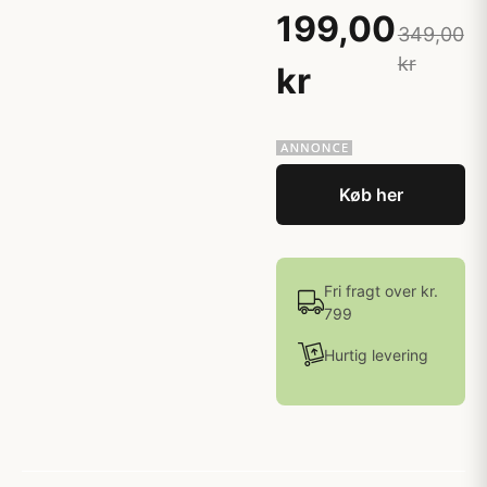
199,00
349,00
kr
kr
Køb her
Fri fragt over kr.
799
Hurtig levering