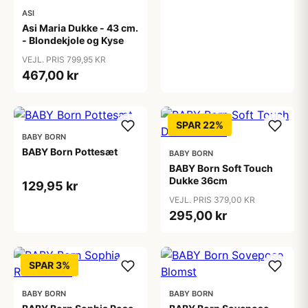
ASI
Asi Maria Dukke - 43 cm.
- Blondekjole og Kyse
VEJL. PRIS 799,95 KR
467,00 kr
SPAR 22%
BABY BORN
BABY Born Pottesæt
BABY BORN
BABY Born Soft Touch
Dukke 36cm
129,95 kr
VEJL. PRIS 379,00 KR
295,00 kr
SPAR 3%
BABY BORN
BABY BORN