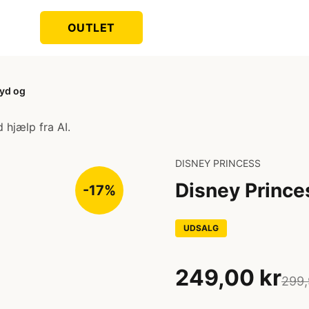
OUTLET
lyd og
 hjælp fra AI.
DISNEY PRINCESS
Disney Prince
-17%
UDSALG
249,00 kr
299,