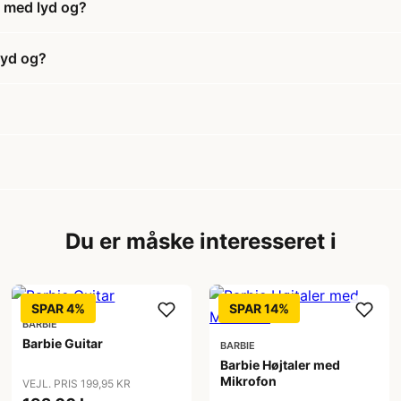
n med lyd og?
lyd og?
?
Du er måske interesseret i
SPAR 4%
SPAR 14%
BARBIE
Barbie Guitar
BARBIE
Barbie Højtaler med
Mikrofon
VEJL. PRIS 199,95 KR