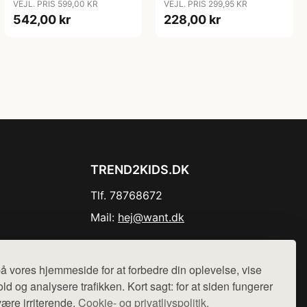
VEJL. PRIS 599,00 KR
VEJL. PRIS 299,95 KR
542,00 kr
228,00 kr
TREND2KIDS.DK
Tlf. 78768672
Mail:
hej@want.dk
Cookie- og privatlivspolitik
å vores hjemmeside for at forbedre din oplevelse, vise
ld og analysere trafikken. Kort sagt: for at siden fungerer
være irriterende.
Cookie- og privatlivspolitik.