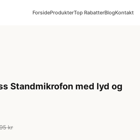
Forside
Produkter
Top Rabatter
Blog
Kontakt
ss Standmikrofon med lyd og
95 kr