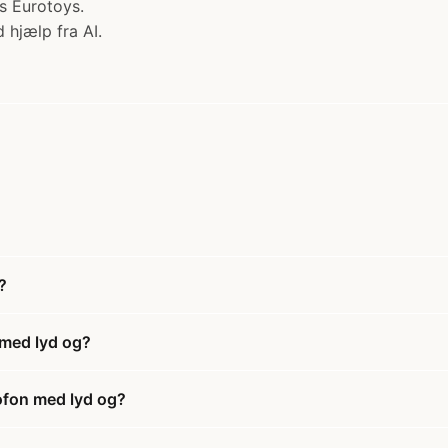
s Eurotoys.
 hjælp fra AI.
?
 med lyd og?
ofon med lyd og?