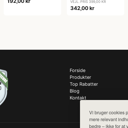
192,00 kr
VEJL. PRIS 399,00 KR
342,00 kr
Forside
Produkter
Top Rabatter
Blog
Kontakt
Vi bruger cookies p
mere relevant indho
bedre – ikke for at 