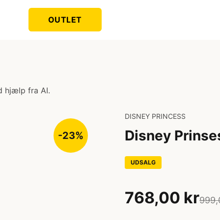
OUTLET
 hjælp fra AI.
DISNEY PRINCESS
Disney Prinse
-23%
UDSALG
768,00 kr
999,