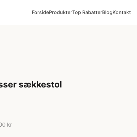
Forside
Produkter
Top Rabatter
Blog
Kontakt
sser sækkestol
00 kr