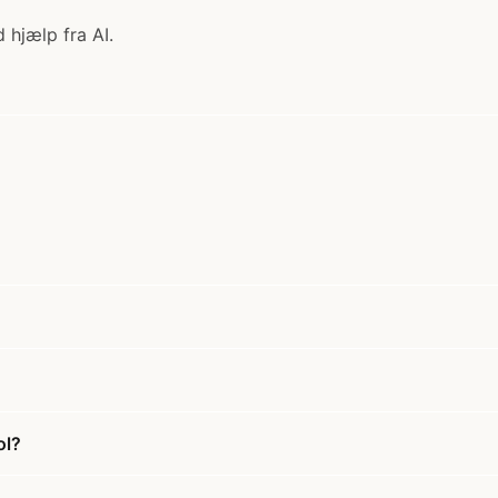
 hjælp fra AI.
ol?