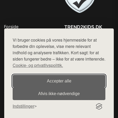
Forside
TREND2KIDS.DK
Produkter
Tlf. 78768672
Top Rabatter
Vi bruger cookies på vores hjemmeside for at
Mail:
hej@want.dk
Blog
forbedre din oplevelse, vise mere relevant
Kontakt
indhold og analysere trafikken. Kort sagt: for at
Cookie- og privatlivspolitik
siden fungerer bedre – ikke for at være irriterende.
Cookie- og privatlivspolitik.
Denne side er en del af want.dk, der udgiver en række
Accepter alle
hjemmesider med præsentation af forskellige produkter fra
diverse webshops. Der sælges ikke varer fra denne side - vi
Afvis ikke‑nødvendige
henviser til de shops, som sælger varen. Vi har heller ikke
varerne på lager.
Indstillinger
© 2026 trend2kids.dk. Alle rettigheder forbeholdes.