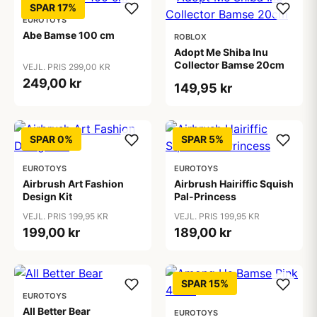
SPAR 17%
EUROTOYS
Abe Bamse 100 cm
ROBLOX
Adopt Me Shiba Inu
Collector Bamse 20cm
VEJL. PRIS 299,00 KR
249,00 kr
149,95 kr
SPAR 0%
SPAR 5%
EUROTOYS
EUROTOYS
Airbrush Art Fashion
Airbrush Hairiffic Squish
Design Kit
Pal-Princess
VEJL. PRIS 199,95 KR
VEJL. PRIS 199,95 KR
199,00 kr
189,00 kr
SPAR 15%
EUROTOYS
All Better Bear
EUROTOYS