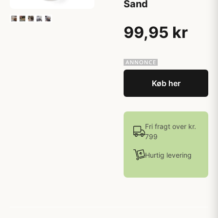
Sand
99,95 kr
Køb her
Fri fragt over kr.
799
Hurtig levering