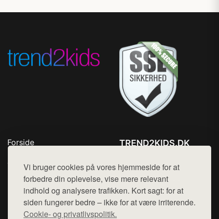
Forside
TREND2KIDS.DK
Produkter
Tlf. 78768672
Top Rabatter
Vi bruger cookies på vores hjemmeside for at
Mail:
hej@want.dk
Blog
forbedre din oplevelse, vise mere relevant
Kontakt
indhold og analysere trafikken. Kort sagt: for at
Cookie- og privatlivspolitik
siden fungerer bedre – ikke for at være irriterende.
Cookie- og privatlivspolitik.