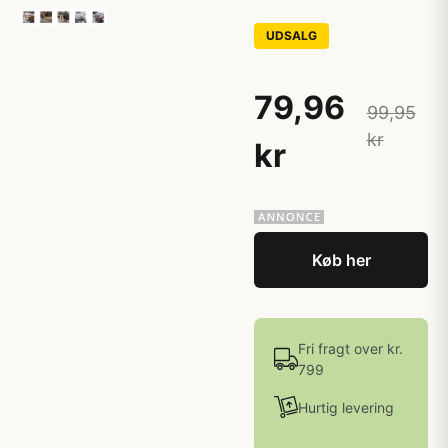
UDSALG
79,96
99,95
kr
kr
Køb her
Fri fragt over kr.
799
Hurtig levering