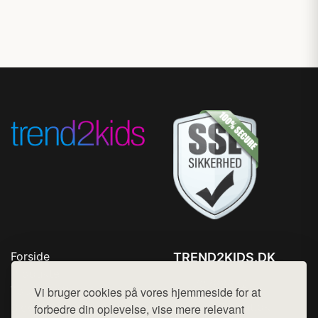
Forside
TREND2KIDS.DK
Produkter
Tlf. 78768672
Top Rabatter
Vi bruger cookies på vores hjemmeside for at
Mail:
hej@want.dk
Blog
forbedre din oplevelse, vise mere relevant