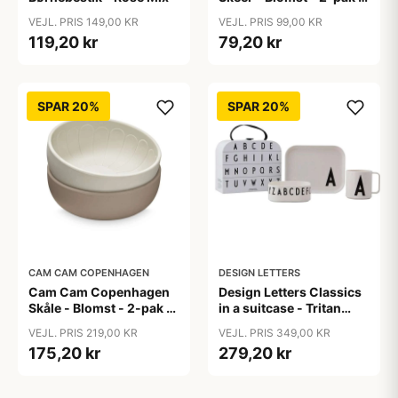
Olive Mix
VEJL. PRIS 149,00 KR
VEJL. PRIS 99,00 KR
119,20 kr
79,20 kr
SPAR 20%
SPAR 20%
CAM CAM COPENHAGEN
DESIGN LETTERS
Cam Cam Copenhagen
Design Letters Classics
Skåle - Blomst - 2-pak -
in a suitcase - Tritan
Earth Mix
spisesæt
VEJL. PRIS 219,00 KR
VEJL. PRIS 349,00 KR
175,20 kr
279,20 kr