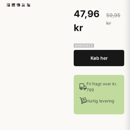
47,96
59,95
kr
kr
Køb her
Fri fragt over kr.
799
Hurtig levering