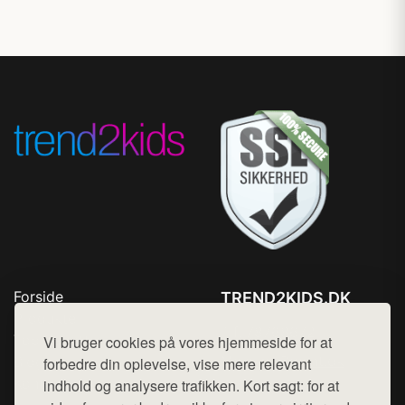
Forside
TREND2KIDS.DK
Produkter
Tlf. 78768672
Top Rabatter
Vi bruger cookies på vores hjemmeside for at
Mail:
hej@want.dk
Blog
forbedre din oplevelse, vise mere relevant
Kontakt
indhold og analysere trafikken. Kort sagt: for at
Cookie- og privatlivspolitik