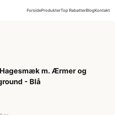
Forside
Produkter
Top Rabatter
Blog
Kontakt
 Hagesmæk m. Ærmer og
round - Blå