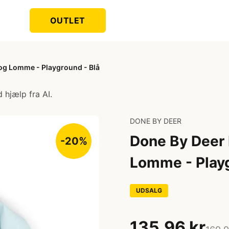
OUTLET
g Lomme - Playground - Blå
 hjælp fra AI.
DONE BY DEER
Done By Deer
-20%
Lomme - Playg
UDSALG
135,96 kr