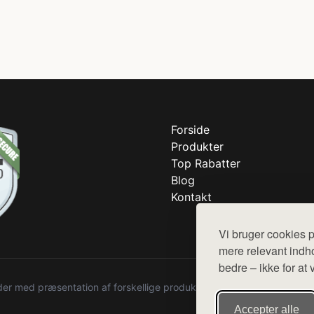
Forside
Produkter
Top Rabatter
Blog
Kontakt
Vi bruger cookies p
mere relevant indho
bedre – ikke for at 
r med præsentation af forskellige produkter fra diverse webshops. De
Accepter alle