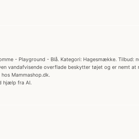
- Playground - Blå. Kategori: Hagesmække. Tilbud: nu 135
n vandafvisende overflade beskytter tøjet og er nemt at
øb hos Mammashop.dk.
 hjælp fra AI.