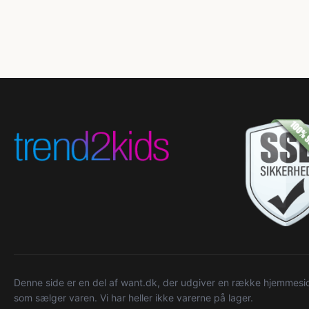
Denne side er en del af want.dk, der udgiver en række hjemmeside
som sælger varen. Vi har heller ikke varerne på lager.