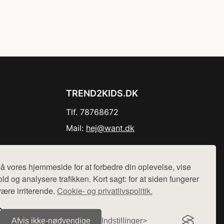
TREND2KIDS.DK
Tlf. 78768672
Mail:
hej@want.dk
Cookie- og privatlivspolitik
å vores hjemmeside for at forbedre din oplevelse, vise
ld og analysere trafikken. Kort sagt: for at siden fungerer
være irriterende.
Cookie- og privatlivspolitik.
r sælges ikke varer fra denne side - vi henviser til de shops,
Afvis ikke‑nødvendige
Indstillinger