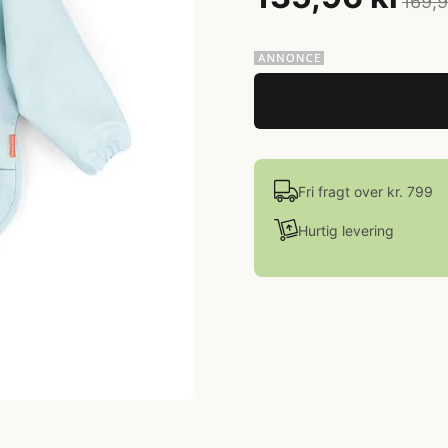
169,9
Fri fragt over kr. 799
Hurtig levering