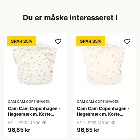
Du er måske interesseret i
SPAR 35%
SPAR 35%
CAM CAM COPENHAGEN
CAM CAM COPENHAGEN
Cam Cam Copenhagen -
Cam Cam Copenhagen -
Hagesmæk m. Korte
Hagesmæk m. Korte
Ærmer - Blueberries
Ærmer - Bows
VEJL. PRIS 149,00 KR
VEJL. PRIS 149,00 KR
96,85 kr
96,85 kr