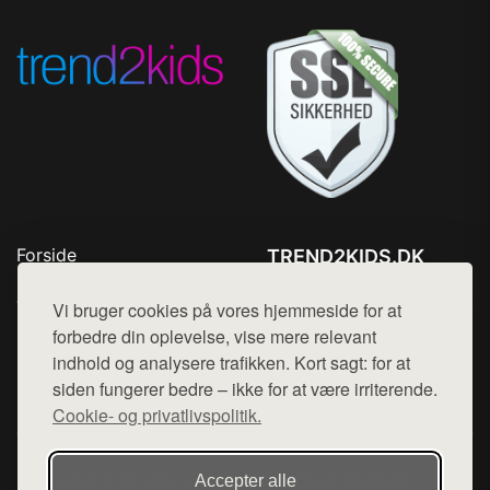
Forside
TREND2KIDS.DK
Produkter
Tlf. 78768672
Top Rabatter
Vi bruger cookies på vores hjemmeside for at
Mail:
hej@want.dk
Blog
forbedre din oplevelse, vise mere relevant
Kontakt
indhold og analysere trafikken. Kort sagt: for at
Cookie- og privatlivspolitik
siden fungerer bedre – ikke for at være irriterende.
Cookie- og privatlivspolitik.
Denne side er en del af want.dk, der udgiver en række
Accepter alle