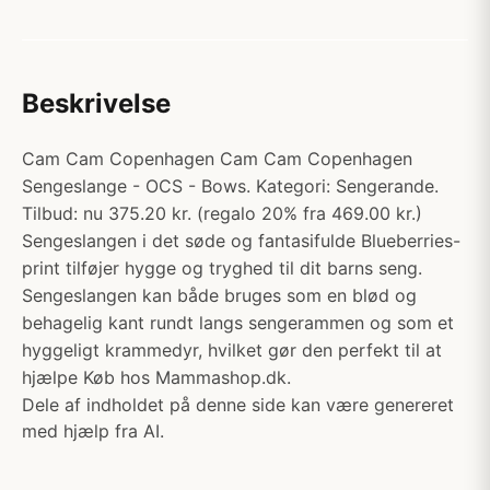
Beskrivelse
Cam Cam Copenhagen Cam Cam Copenhagen
Sengeslange - OCS - Bows. Kategori: Sengerande.
Tilbud: nu 375.20 kr. (regalo 20% fra 469.00 kr.)
Sengeslangen i det søde og fantasifulde Blueberries-
print tilføjer hygge og tryghed til dit barns seng.
Sengeslangen kan både bruges som en blød og
behagelig kant rundt langs sengerammen og som et
hyggeligt krammedyr, hvilket gør den perfekt til at
hjælpe Køb hos Mammashop.dk.
Dele af indholdet på denne side kan være genereret
med hjælp fra AI.