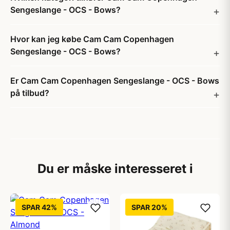
Sengeslange - OCS - Bows?
Hvor kan jeg købe Cam Cam Copenhagen
Sengeslange - OCS - Bows?
Er Cam Cam Copenhagen Sengeslange - OCS - Bows
på tilbud?
Du er måske interesseret i
SPAR 42%
SPAR 20%