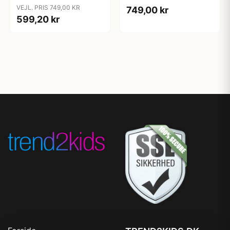
Carousel
Classic Stripes Camel
VEJL. PRIS 749,00 KR
749,00 kr
599,20 kr