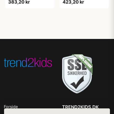
383,20 kr
423,20 kr
Forside
TREND2KIDS.DK
Produkter