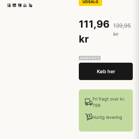
UDSALG
111,96
139,95
kr
kr
Køb her
Fri fragt over kr.
799
Hurtig levering