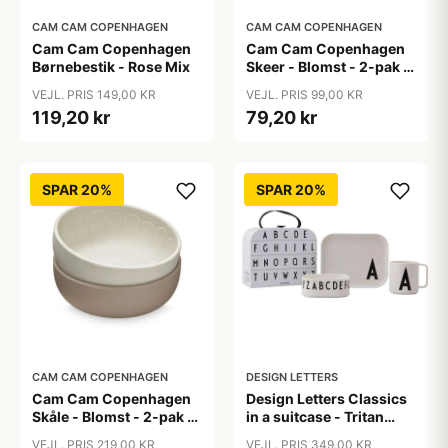
CAM CAM COPENHAGEN
CAM CAM COPENHAGEN
Cam Cam Copenhagen
Cam Cam Copenhagen
Børnebestik - Rose Mix
Skeer - Blomst - 2-pak -
Olive Mix
VEJL. PRIS 149,00 KR
VEJL. PRIS 99,00 KR
119,20 kr
79,20 kr
SPAR 20%
SPAR 20%
CAM CAM COPENHAGEN
DESIGN LETTERS
Cam Cam Copenhagen
Design Letters Classics
Skåle - Blomst - 2-pak -
in a suitcase - Tritan
Earth Mix
spisesæt
VEJL. PRIS 219,00 KR
VEJL. PRIS 349,00 KR