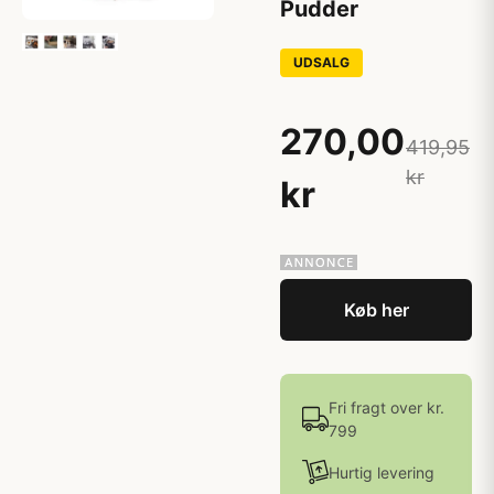
Pudder
UDSALG
270,00
419,95
kr
kr
Køb her
Fri fragt over kr.
799
Hurtig levering