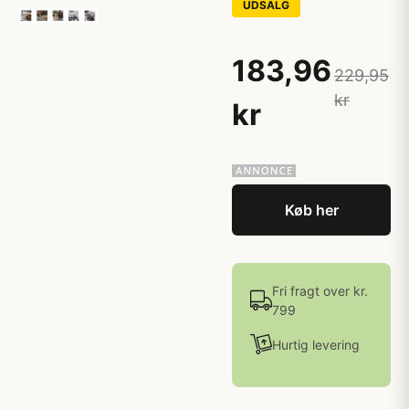
UDSALG
183,96
229,95
kr
kr
Køb her
Fri fragt over kr.
799
Hurtig levering