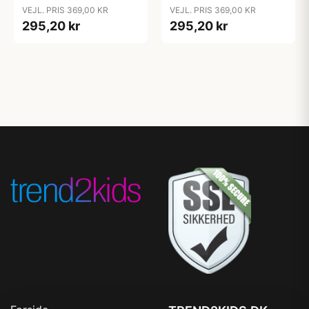
Peppermint
Universe/Classic Navy
VEJL. PRIS 369,00 KR
VEJL. PRIS 369,00 KR
295,20 kr
295,20 kr