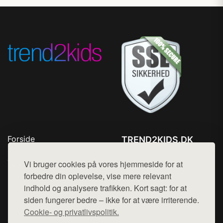
Forside
TREND2KIDS.DK
Produkter
Tlf. 78768672
Top Rabatter
Vi bruger cookies på vores hjemmeside for at
Mail:
hej@want.dk
Blog
forbedre din oplevelse, vise mere relevant
Kontakt
indhold og analysere trafikken. Kort sagt: for at
Cookie- og privatlivspolitik
siden fungerer bedre – ikke for at være irriterende.
Cookie- og privatlivspolitik.