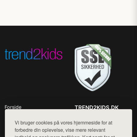
Forside
TREND2KIDS.DK
Produkter
Tlf. 78768672
Top Rabatter
Vi bruger cookies på vores hjemmeside for at
Mail:
hej@want.dk
Blog
forbedre din oplevelse, vise mere relevant
Kontakt