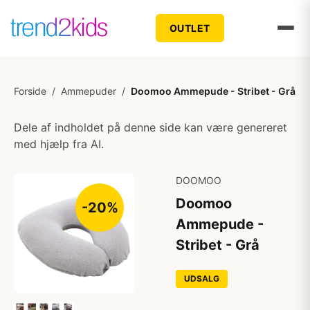
OUTLET
Forside
/
Ammepuder
/
Doomoo Ammepude - Stribet - Grå
Dele af indholdet på denne side kan være genereret
med hjælp fra AI.
DOOMOO
Doomoo
-20%
Ammepude -
Stribet - Grå
UDSALG