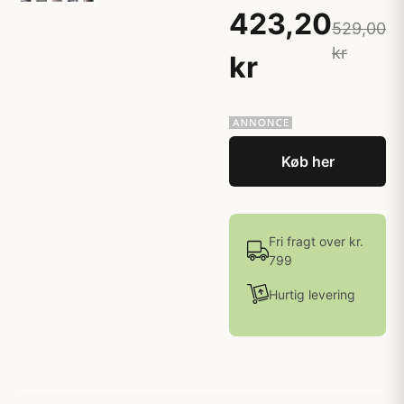
423,20
529,00
kr
kr
Køb her
Fri fragt over kr.
799
Hurtig levering