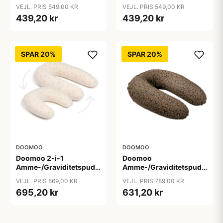
Classic Stripes Camel
Rowan
VEJL. PRIS 549,00 KR
VEJL. PRIS 549,00 KR
439,20 kr
439,20 kr
SPAR 20%
SPAR 20%
DOOMOO
DOOMOO
Doomoo 2-i-1
Doomoo
Amme-/Graviditetspude
Amme-/Graviditetspude
- Latte
- Dark Leopard
VEJL. PRIS 869,00 KR
VEJL. PRIS 789,00 KR
695,20 kr
631,20 kr