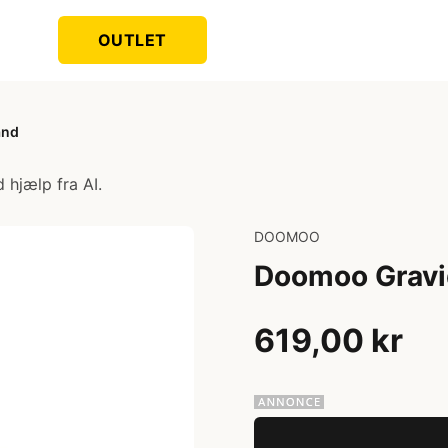
OUTLET
and
 hjælp fra AI.
DOOMOO
Doomoo Gravi
619,00 kr