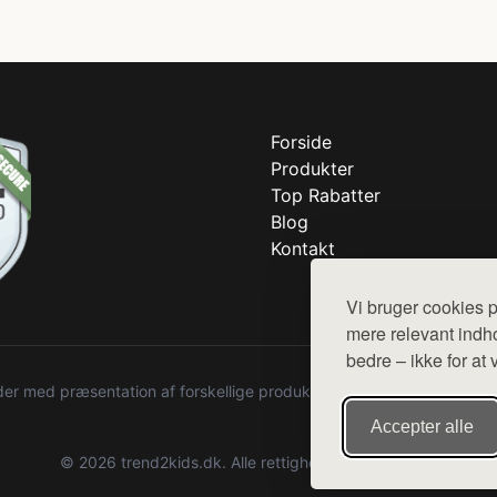
Forside
Produkter
Top Rabatter
Blog
Kontakt
Vi bruger cookies p
mere relevant indho
bedre – ikke for at 
r med præsentation af forskellige produkter fra diverse webshops. De
Accepter alle
© 2026 trend2kids.dk. Alle rettigheder forbeholdes.