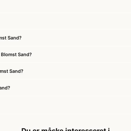
mst Sand?
i Blomst Sand?
omst Sand?
Sand?
Du er måske interesseret i