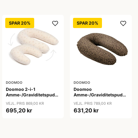
SPAR 20%
SPAR 20%
DOOMOO
DOOMOO
Doomoo 2-i-1
Doomoo
Amme-/Graviditetspude
Amme-/Graviditetspude
- Latte
- Dark Leopard
VEJL. PRIS 869,00 KR
VEJL. PRIS 789,00 KR
695,20 kr
631,20 kr