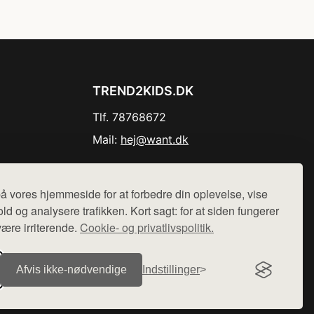
TREND2KIDS.DK
Tlf. 78768672
Mail:
hej@want.dk
Cookie- og privatlivspolitik
å vores hjemmeside for at forbedre din oplevelse, vise
ld og analysere trafikken. Kort sagt: for at siden fungerer
være irriterende.
Cookie- og privatlivspolitik.
r sælges ikke varer fra denne side - vi henviser til de shops,
Afvis ikke‑nødvendige
Indstillinger