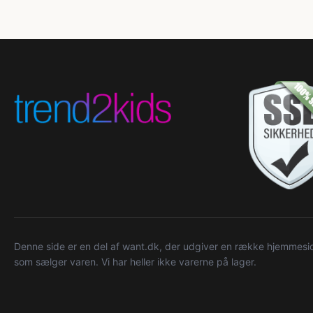
Denne side er en del af want.dk, der udgiver en række hjemmeside
som sælger varen. Vi har heller ikke varerne på lager.