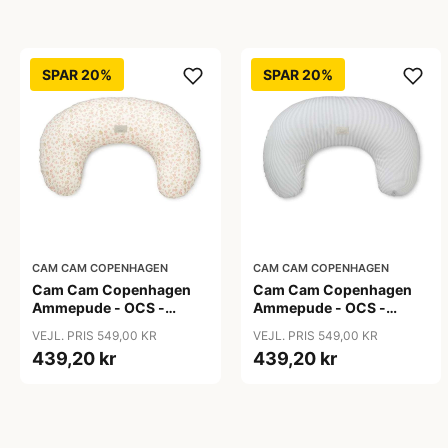
SPAR 20%
SPAR 20%
CAM CAM COPENHAGEN
CAM CAM COPENHAGEN
Cam Cam Copenhagen
Cam Cam Copenhagen
Ammepude - OCS -
Ammepude - OCS -
Augusta
Classic Stripes Blue
VEJL. PRIS 549,00 KR
VEJL. PRIS 549,00 KR
439,20 kr
439,20 kr