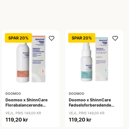
SPAR 20%
SPAR 20%
DOOMOO
DOOMOO
Doomoo x ShinnCare
Doomoo x ShinnCare
Florabalancerende
Fødselsforberedende
Intimvask - 200ml
Massageolie - 50ml
VEJL. PRIS 149,00 KR
VEJL. PRIS 149,00 KR
119,20 kr
119,20 kr