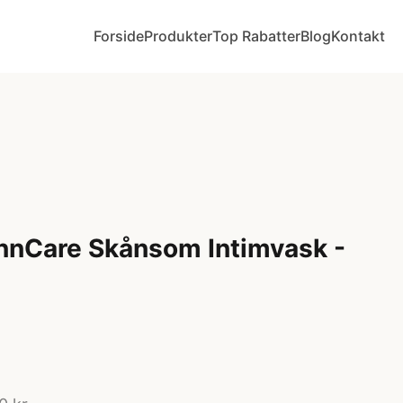
Forside
Produkter
Top Rabatter
Blog
Kontakt
nnCare Skånsom Intimvask -