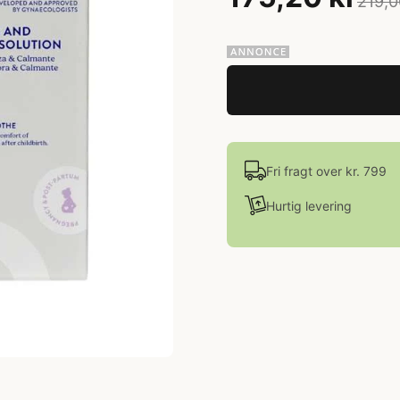
219,0
Fri fragt over kr. 799
Hurtig levering