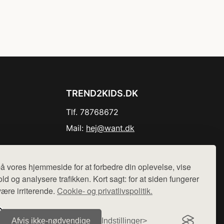
TREND2KIDS.DK
Tlf. 78768672
Mail:
hej@want.dk
Cookie- og privatlivspolitik
å vores hjemmeside for at forbedre din oplevelse, vise
ld og analysere trafikken. Kort sagt: for at siden fungerer
være irriterende.
Cookie- og privatlivspolitik.
r sælges ikke varer fra denne side - vi henviser til de shops,
Afvis ikke‑nødvendige
Indstillinger