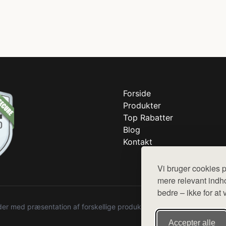
Forside
Produkter
Top Rabatter
Blog
Kontakt
Vi bruger cookies p
mere relevant indho
bedre – ikke for at 
r med præsentation af forskellige produkter fra diverse webshops. De
Accepter alle