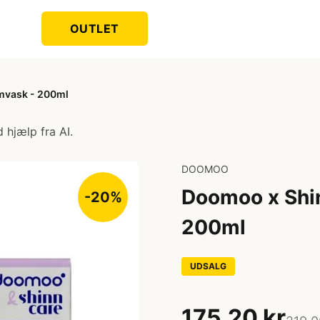
OUTLET
mvask - 200ml
 hjælp fra AI.
DOOMOO
Doomoo x Shi
-20%
200ml
UDSALG
175,20 kr