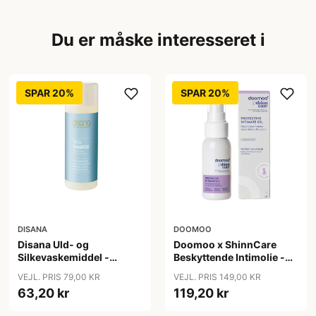
Du er måske interesseret i
SPAR 20%
SPAR 20%
DISANA
DOOMOO
Disana Uld- og
Doomoo x ShinnCare
Silkevaskemiddel -
Beskyttende Intimolie -
200ml
50ml
VEJL. PRIS 79,00 KR
VEJL. PRIS 149,00 KR
63,20 kr
119,20 kr