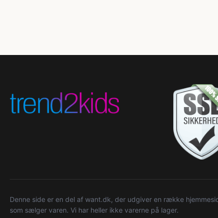
Denne side er en del af want.dk, der udgiver en række hjemmeside
som sælger varen. Vi har heller ikke varerne på lager.