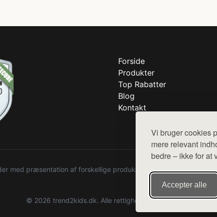
Forside
Produkter
Top Rabatter
Blog
Kontakt
Vi bruger cookies p
mere relevant indho
bedre – ikke for at 
r med præsentation af forskellige produkter fra diverse webshops. De
Accepter alle
© 2026 trend2kids.dk. Alle rettigheder forbeholdes.