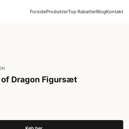
Forside
Produkter
Top Rabatter
Blog
Kontakt
ON
of Dragon Figursæt
Køb her