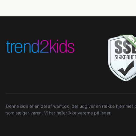
Denne side er en del af want.dk, der udgiver en række hjemmeside
som sælger varen. Vi har heller ikke varerne på lager.