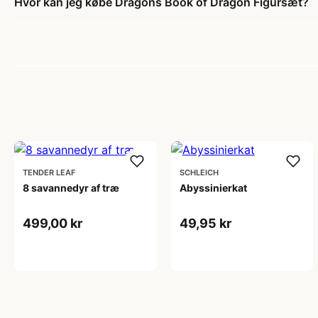
Hvor kan jeg købe Dragons Book of Dragon Figursæt?
TENDER LEAF
SCHLEICH
8 savannedyr af træ
Abyssinierkat
499,00 kr
49,95 kr