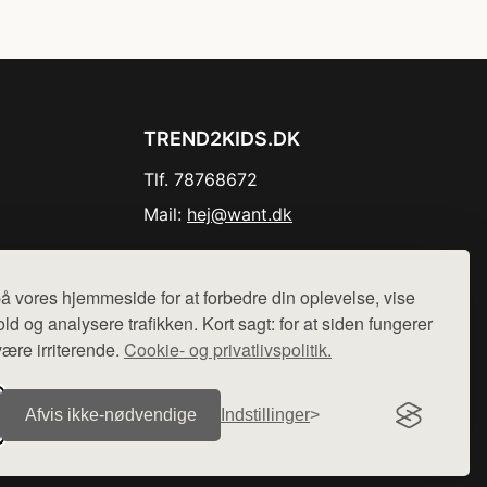
TREND2KIDS.DK
Tlf. 78768672
Mail:
hej@want.dk
Cookie- og privatlivspolitik
å vores hjemmeside for at forbedre din oplevelse, vise
ld og analysere trafikken. Kort sagt: for at siden fungerer
være irriterende.
Cookie- og privatlivspolitik.
r sælges ikke varer fra denne side - vi henviser til de shops,
Afvis ikke‑nødvendige
Indstillinger