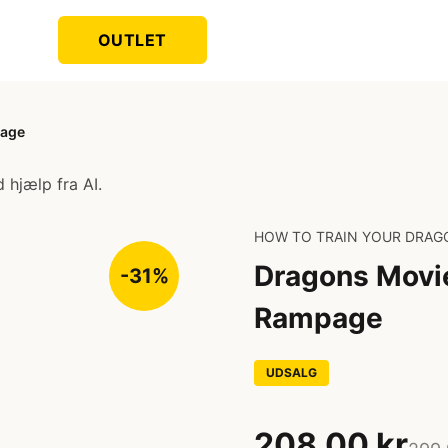
OUTLET
page
 hjælp fra AI.
HOW TO TRAIN YOUR DRAG
Dragons Movi
-31%
Rampage
UDSALG
208,00 kr