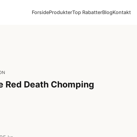
Forside
Produkter
Top Rabatter
Blog
Kontakt
ON
e Red Death Chomping