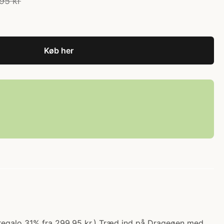
95 kr
Køb her
regalo 31% fra 299.95 kr.) Træd ind på Drageøen med