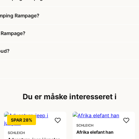
homping Rampage?
g Rampage?
bud?
Du er måske interesseret i
SPAR 28%
SCHLEICH
Afrika elefant han
SCHLEICH