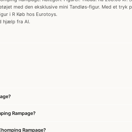
jet med den eksklusive mini Tandløs-figur. Med et tryk på
gur i R Køb hos Eurotoys.
 hjælp fra AI.
page?
omping Rampage?
h Chomping Rampage?