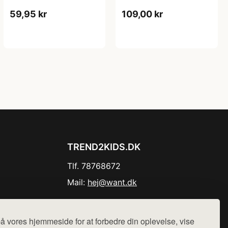
59,95 kr
109,00 kr
TREND2KIDS.DK
Tlf. 78768672
Mail:
hej@want.dk
Cookie- og privatlivspolitik
å vores hjemmeside for at forbedre din oplevelse, vise