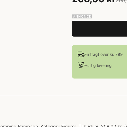
299,
Fri fragt over kr. 799
Hurtig levering
ping Rampage. Kategori: Figurer. Tilbud: nu 208.00 kr. (