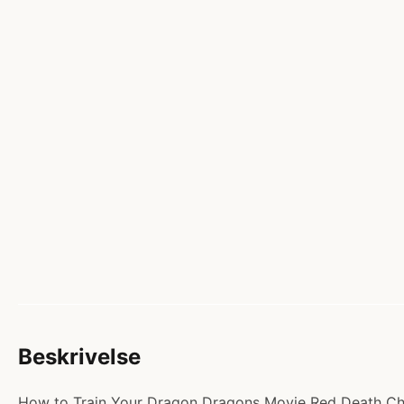
Beskrivelse
How to Train Your Dragon Dragons Movie Red Death Chom