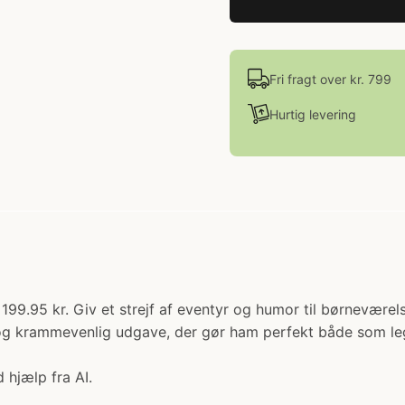
Fri fragt over kr. 799
Hurtig levering
199.95 kr. Giv et strejf af eventyr og humor til børnevær
ød og krammevenlig udgave, der gør ham perfekt både som
 hjælp fra AI.