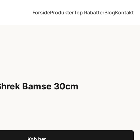
Forside
Produkter
Top Rabatter
Blog
Kontakt
Shrek Bamse 30cm
Køb her