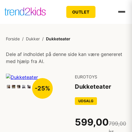
OUTLET
Forside
/
Dukker
/
Dukketeater
Dele af indholdet på denne side kan være genereret
med hjælp fra AI.
EUROTOYS
Dukketeater
-25%
UDSALG
599,00
799,00
kr