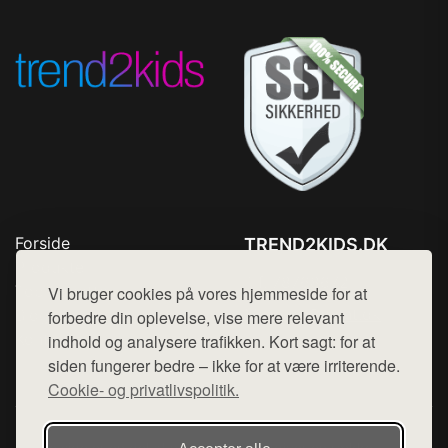
Forside
TREND2KIDS.DK
Produkter
Tlf. 78768672
Top Rabatter
Vi bruger cookies på vores hjemmeside for at
Mail:
hej@want.dk
Blog
forbedre din oplevelse, vise mere relevant
Kontakt
indhold og analysere trafikken. Kort sagt: for at
Cookie- og privatlivspolitik
siden fungerer bedre – ikke for at være irriterende.
Cookie- og privatlivspolitik.
Denne side er en del af want.dk, der udgiver en række