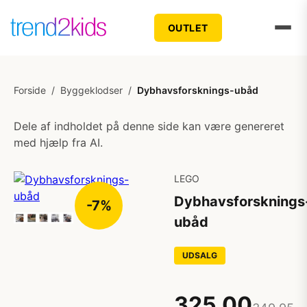
OUTLET
Forside
/
Byggeklodser
/
Dybhavsforsknings-ubåd
Dele af indholdet på denne side kan være genereret
med hjælp fra AI.
LEGO
Dybhavsforsknings
-7%
ubåd
UDSALG
325,00