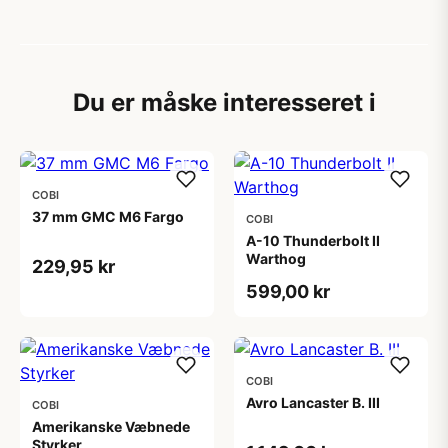
Du er måske interesseret i
COBI
37 mm GMC M6 Fargo
COBI
A-10 Thunderbolt II
Warthog
229,95 kr
599,00 kr
COBI
Avro Lancaster B. III
COBI
Amerikanske Væbnede
Styrker