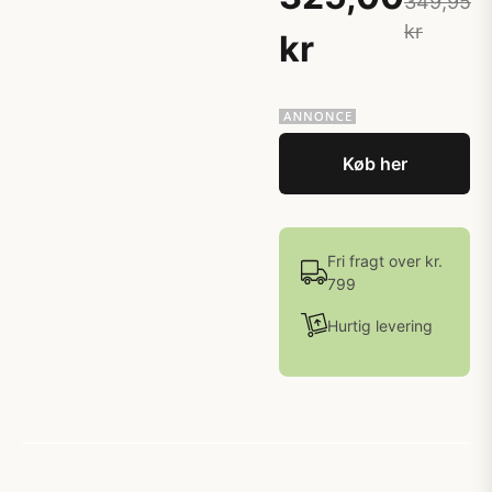
349,95
kr
kr
Køb her
Fri fragt over kr.
799
Hurtig levering