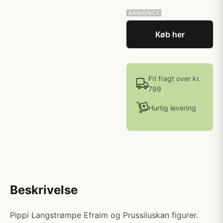
Køb her
Fri fragt over kr.
799
Hurtig levering
Beskrivelse
Pippi Langstrømpe Efraim og Prussiluskan figurer.