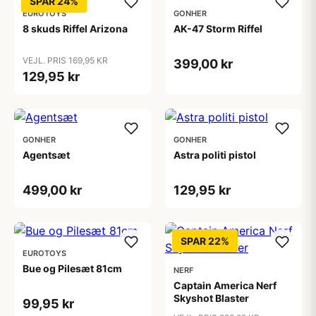
SPAR 24%
EUROTOYS
GONHER
8 skuds Riffel Arizona
AK-47 Storm Riffel
VEJL. PRIS 169,95 KR
399,00 kr
129,95 kr
GONHER
GONHER
Agentsæt
Astra politi pistol
499,00 kr
129,95 kr
SPAR 22%
EUROTOYS
Bue og Pilesæt 81cm
NERF
Captain America Nerf
Skyshot Blaster
99,95 kr