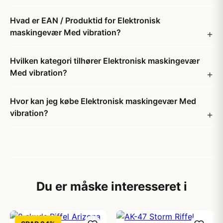
Hvad er EAN / Produktid for Elektronisk
maskingevær Med vibration?
Hvilken kategori tilhører Elektronisk maskingevær
Med vibration?
Hvor kan jeg købe Elektronisk maskingevær Med
vibration?
Du er måske interesseret i