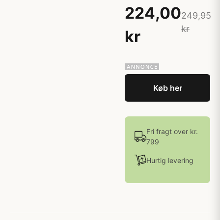
224,00
249,95
kr
kr
Køb her
Fri fragt over kr.
799
Hurtig levering