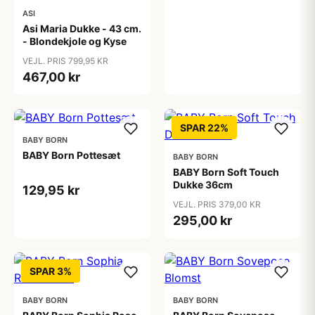
ASI
Asi Maria Dukke - 43 cm.
- Blondekjole og Kyse
VEJL. PRIS 799,95 KR
467,00 kr
SPAR 22%
BABY BORN
BABY Born Pottesæt
BABY BORN
BABY Born Soft Touch
Dukke 36cm
129,95 kr
VEJL. PRIS 379,00 KR
295,00 kr
SPAR 3%
BABY BORN
BABY BORN