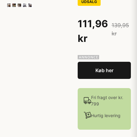
UDSALG
111,96
139,95
kr
kr
Køb her
Fri fragt over kr.
799
Hurtig levering