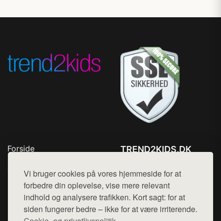
Forside
TREND2KIDS.DK
Produkter
Tlf. 78768672
Top Rabatter
Vi bruger cookies på vores hjemmeside for at
Mail:
hej@want.dk
Blog
forbedre din oplevelse, vise mere relevant
Kontakt
indhold og analysere trafikken. Kort sagt: for at
Cookie- og privatlivspolitik
siden fungerer bedre – ikke for at være irriterende.
Cookie- og privatlivspolitik.