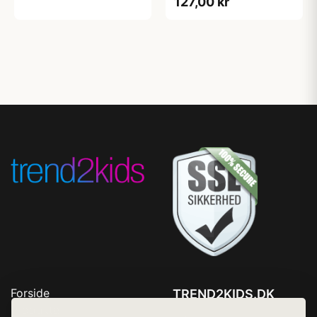
127,00 kr
Forside
TREND2KIDS.DK
Produkter