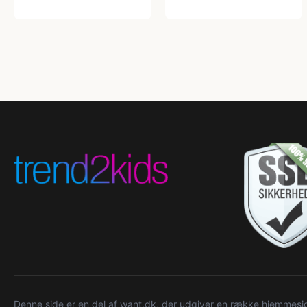
Denne side er en del af want.dk, der udgiver en række hjemmeside