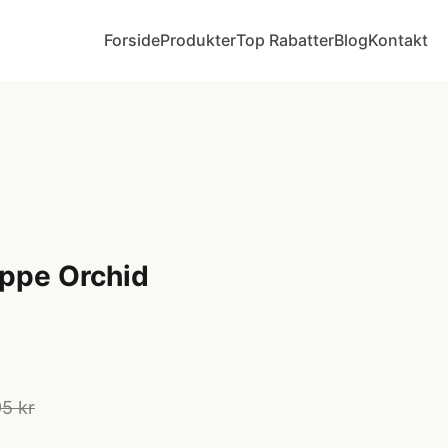
Forside
Produkter
Top Rabatter
Blog
Kontakt
ppe Orchid
5 kr