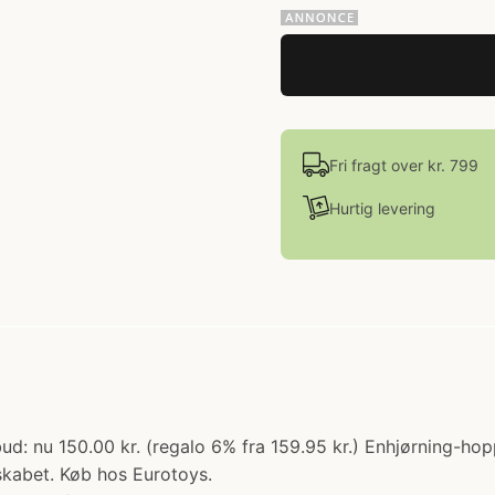
Fri fragt over kr. 799
Hurtig levering
bud: nu 150.00 kr. (regalo 6% fra 159.95 kr.) Enhjørning-h
skabet. Køb hos Eurotoys.