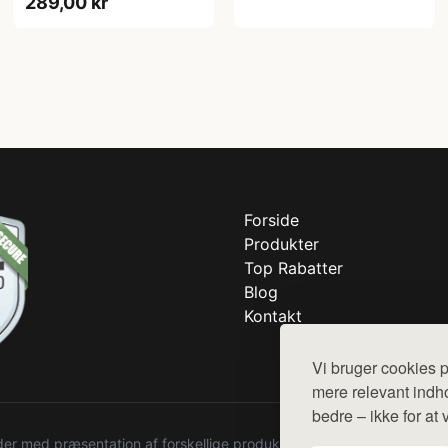
289,00 kr
Forside
Produkter
Top Rabatter
Blog
Kontakt
Vi bruger cookies p
mere relevant indho
bedre – ikke for at 
r med præsentation af forskellige produkter fra diverse webshops. De