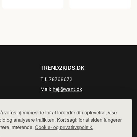
TREND2KIDS.DK
Tlf. 78768672
Mail:
hej@want.dk
Cookie- og privatlivspolitik
å vores hjemmeside for at forbedre din oplevelse, vise
ld og analysere trafikken. Kort sagt: for at siden fungerer
være irriterende.
Cookie- og privatlivspolitik.
r sælges ikke varer fra denne side - vi henviser til de shops,