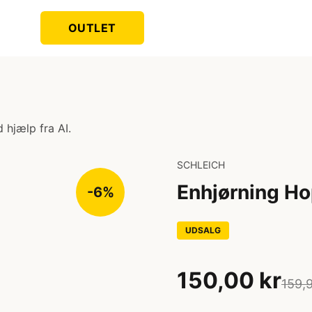
OUTLET
 hjælp fra AI.
SCHLEICH
Enhjørning Ho
-6%
UDSALG
150,00 kr
159,9