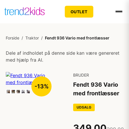
OUTLET
Forside
/
Traktor
/
Fendt 936 Vario med frontlæsser
Dele af indholdet på denne side kan være genereret
med hjælp fra AI.
BRUDER
Fendt 936 Vario
-13%
med frontlæsser
UDSALG
349,00