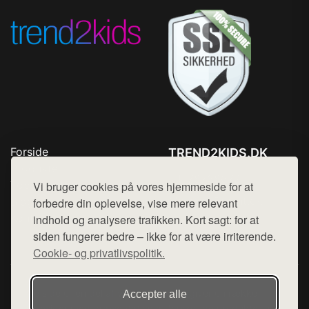
Forside
TREND2KIDS.DK
Produkter
Tlf. 78768672
Top Rabatter
Vi bruger cookies på vores hjemmeside for at
Mail:
hej@want.dk
Blog
forbedre din oplevelse, vise mere relevant
Kontakt
indhold og analysere trafikken. Kort sagt: for at
Cookie- og privatlivspolitik
siden fungerer bedre – ikke for at være irriterende.
Cookie- og privatlivspolitik.
Denne side er en del af want.dk, der udgiver en række
Accepter alle
hjemmesider med præsentation af forskellige produkter fra