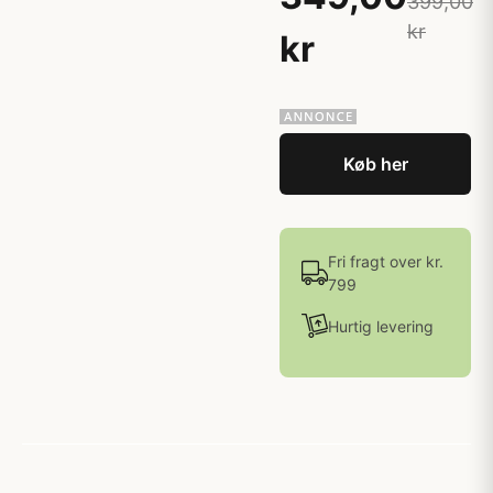
399,00
kr
kr
Køb her
Fri fragt over kr.
799
Hurtig levering