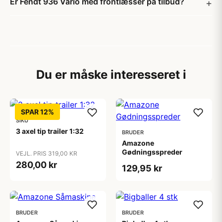
Er Fendt 936 Vario med frontlæsser på tilbud?
Du er måske interesseret i
SPAR 12%
SIKU
3 axel tip trailer 1:32
BRUDER
Amazone
Gødningsspreder
VEJL. PRIS 319,00 KR
280,00 kr
129,95 kr
BRUDER
BRUDER