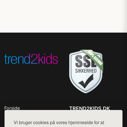
Forside
TREND2KIDS.DK
Produkter
Tlf. 78768672
Top Rabatter
Vi bruger cookies på vores hjemmeside for at