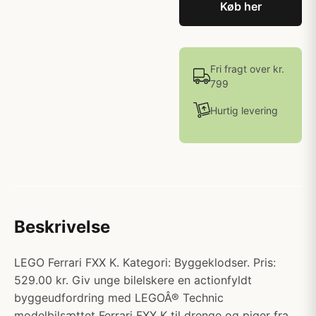
Køb her
Fri fragt over kr.
799
Hurtig levering
Beskrivelse
LEGO Ferrari FXX K. Kategori: Byggeklodser. Pris:
529.00 kr. Giv unge bilelskere en actionfyldt
byggeudfordring med LEGOÂ® Technic
modelbilsættet Ferrari FXX K til drenge og piger fra