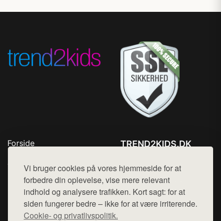
Forside
TREND2KIDS.DK
Produkter
Tlf. 78768672
Top Rabatter
Vi bruger cookies på vores hjemmeside for at
Mail:
hej@want.dk
Blog
forbedre din oplevelse, vise mere relevant
Kontakt
indhold og analysere trafikken. Kort sagt: for at
Cookie- og privatlivspolitik
siden fungerer bedre – ikke for at være irriterende.
Cookie- og privatlivspolitik.