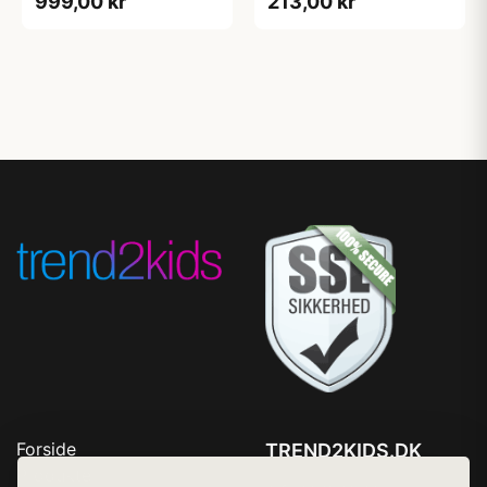
999,00 kr
213,00 kr
Forside
TREND2KIDS.DK
Produkter