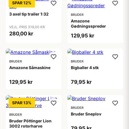
SPAR 12%
SIKU
3 axel tip trailer 1:32
BRUDER
Amazone
Gødningsspreder
VEJL. PRIS 319,00 KR
280,00 kr
129,95 kr
BRUDER
BRUDER
Amazone Såmaskine
Bigballer 4 stk
129,95 kr
79,95 kr
SPAR 13%
BRUDER
Bruder Sneplov
BRUDER
Bruder Pöttinger Lion
3002 rotorharve
79,95 kr