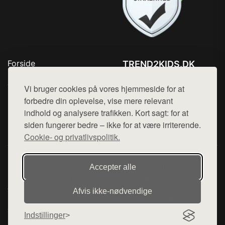
Forside
TREND2KIDS.DK
Produkter
Tlf. 78768672
Top Rabatter
Vi bruger cookies på vores hjemmeside for at
Mail:
hej@want.dk
Blog
forbedre din oplevelse, vise mere relevant
Kontakt
indhold og analysere trafikken. Kort sagt: for at
Cookie- og privatlivspolitik
siden fungerer bedre – ikke for at være irriterende.
Cookie- og privatlivspolitik.
Denne side er en del af want.dk, der udgiver en række
Accepter alle
hjemmesider med præsentation af forskellige produkter fra
diverse webshops. Der sælges ikke varer fra denne side - vi
Afvis ikke‑nødvendige
henviser til de shops, som sælger varen. Vi har heller ikke
varerne på lager.
Indstillinger