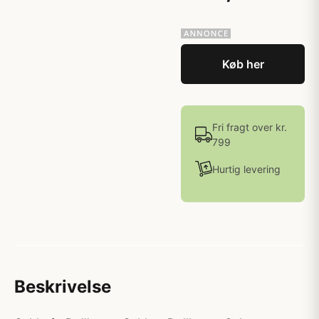
Køb her
Fri fragt over kr.
799
Hurtig levering
Beskrivelse