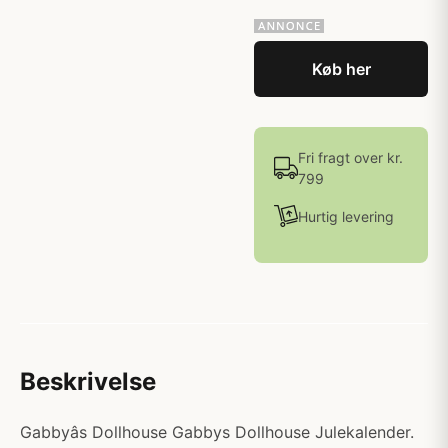
Køb her
Fri fragt over kr.
799
Hurtig levering
Beskrivelse
Gabbyâs Dollhouse Gabbys Dollhouse Julekalender.