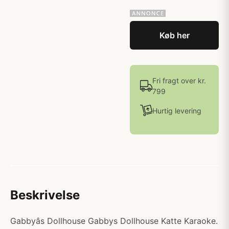
Køb her
Fri fragt over kr.
799
Hurtig levering
Beskrivelse
Gabbyâs Dollhouse Gabbys Dollhouse Katte Karaoke.