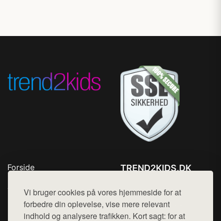
Forside
TREND2KIDS.DK
Produkter
Tlf. 78768672
Top Rabatter
Vi bruger cookies på vores hjemmeside for at
Mail:
hej@want.dk
Blog
forbedre din oplevelse, vise mere relevant
Kontakt
indhold og analysere trafikken. Kort sagt: for at