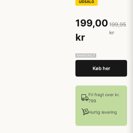
UDSALG
199,00
199,95
kr
kr
Køb her
Fri fragt over kr.
799
Hurtig levering