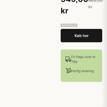
669,00
kr
kr
Køb her
Fri fragt over kr.
799
Hurtig levering