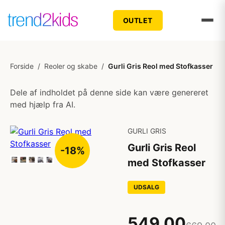
OUTLET
Forside
/
Reoler og skabe
/
Gurli Gris Reol med Stofkasser
Dele af indholdet på denne side kan være genereret
med hjælp fra AI.
GURLI GRIS
Gurli Gris Reol
-18%
med Stofkasser
UDSALG
549,00