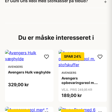
Er Gurli Gris Reol med Stofkasser på tilbud?
Du er måske interesseret i
SPAR 24%
AVENGERS
Avengers Hulk væghylde
AVENGERS
Avengers
opbevaringsreol m.
329,00 kr
stofskuffer
VEJL. PRIS 249,95 KR
189,00 kr