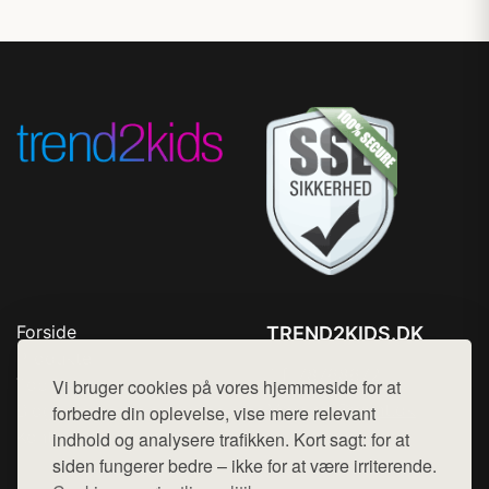
Forside
TREND2KIDS.DK
Produkter
Tlf. 78768672
Top Rabatter
Vi bruger cookies på vores hjemmeside for at
Mail:
hej@want.dk
Blog
forbedre din oplevelse, vise mere relevant
Kontakt
indhold og analysere trafikken. Kort sagt: for at
Cookie- og privatlivspolitik
siden fungerer bedre – ikke for at være irriterende.