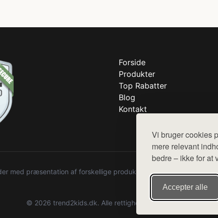
Forside
Produkter
Top Rabatter
Blog
Kontakt
Vi bruger cookies p
mere relevant indho
bedre – ikke for at 
r med præsentation af forskellige produkter fra diverse webshops. De
Accepter alle
© 2026 trend2kids.dk. Alle rettigheder forbeholdes.