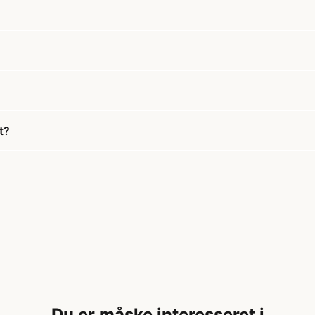
t?
Du er måske interesseret i