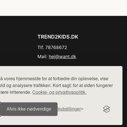
TREND2KIDS.DK
Tlf. 78768672
Mail:
hej@want.dk
Cookie- og privatlivspolitik
å vores hjemmeside for at forbedre din oplevelse, vise
ld og analysere trafikken. Kort sagt: for at siden fungerer
være irriterende.
Cookie- og privatlivspolitik.
r sælges ikke varer fra denne side - vi henviser til de shops,
Afvis ikke‑nødvendige
Indstillinger