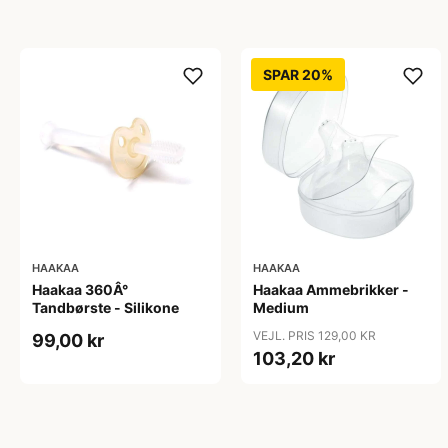
SPAR 20%
HAAKAA
HAAKAA
Haakaa 360Â°
Haakaa Ammebrikker -
Tandbørste - Silikone
Medium
VEJL. PRIS 129,00 KR
99,00 kr
103,20 kr