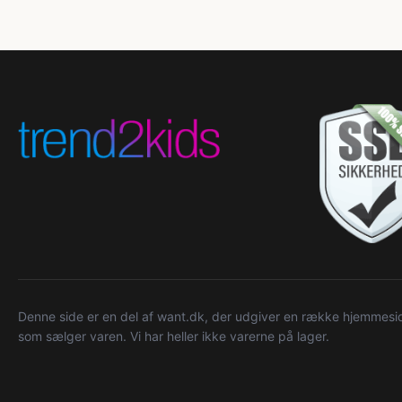
Denne side er en del af want.dk, der udgiver en række hjemmeside
som sælger varen. Vi har heller ikke varerne på lager.