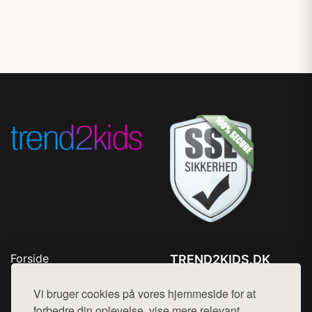
Forside
TREND2KIDS.DK
Produkter
Tlf. 78768672
Top Rabatter
Vi bruger cookies på vores hjemmeside for at
Mail:
hej@want.dk
Blog
forbedre din oplevelse, vise mere relevant