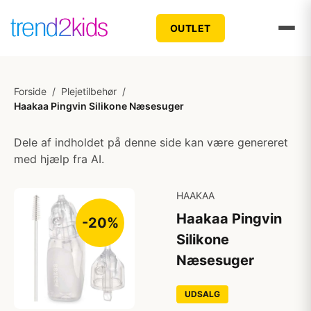
OUTLET
Forside
/
Plejetilbehør
/
Haakaa Pingvin Silikone Næsesuger
Dele af indholdet på denne side kan være genereret
med hjælp fra AI.
HAAKAA
Haakaa Pingvin
-20%
Silikone
Næsesuger
UDSALG