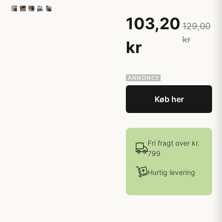
103,20
129,00
kr
kr
Køb her
Fri fragt over kr.
799
Hurtig levering